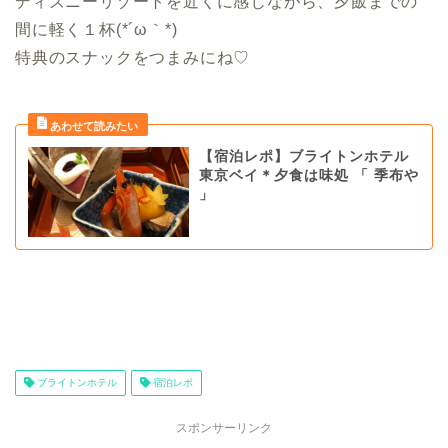
ディズニーリゾートを近くに感じながら、夕飯までの
間に軽く１杯(*´ω｀*)
特典のスナックをつまみにね♡
【宿泊レポ】ブライトンホテル
東京ベイ＊夕食は味処 「 季布や
」
ブライトンホテル
宿泊レポ
スポンサーリンク