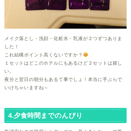
メイク落とし・洗顔・化粧水・乳液が２つずつありま
した！
これ結構ポイント高くないですか？
１セットはどこのホテルにもあるけど２セットは嬉し
い。
夜分と翌日の朝分もあるて事でしょ！本当に手ぶらで
いけちゃいますね～
4.夕食時間までのんびり