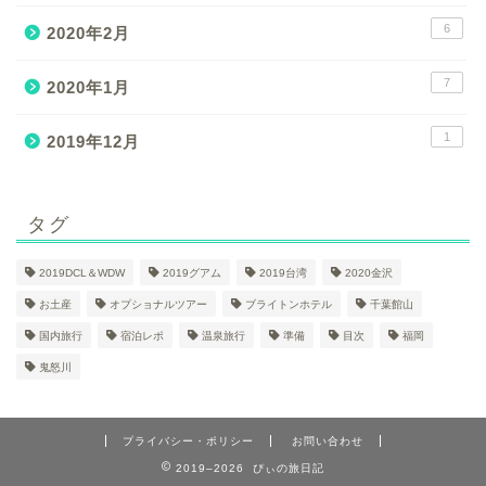
6
2020年2月
7
2020年1月
1
2019年12月
タグ
2019DCL＆WDW
2019グアム
2019台湾
2020金沢
お土産
オプショナルツアー
ブライトンホテル
千葉館山
国内旅行
宿泊レポ
温泉旅行
準備
目次
福岡
鬼怒川
プライバシー・ポリシー
お問い合わせ
2019–2026 ぴぃの旅日記