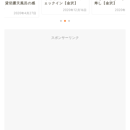
！！貸切露天風呂の感
ェックイン【金沢】
寿し【金沢】
...
2020年12月16日
2020年1
2020年4月27日
スポンサーリンク