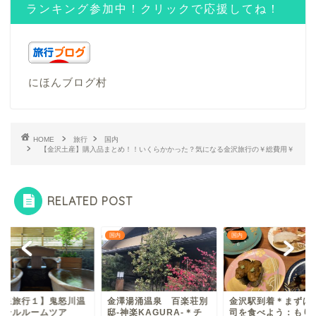
ランキング参加中！クリックで応援してね！
にほんブログ村
HOME
旅行
国内
【金沢土産】購入品まとめ！！いくらかかった？気になる金沢旅行の￥総費用￥
RELATED POST
国内
国内
温泉旅行１】鬼怒川温
金澤湯涌温泉 百楽荘別
金沢駅到着＊まずは
ホテルルームツア
邸-神楽KAGURA-＊チ
司を食べよう：もり