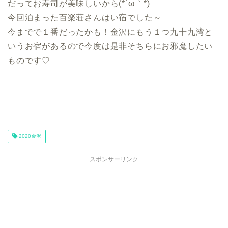
だってお寿司が美味しいから(*´ω｀*)
今回泊まった百楽荘さんはい宿でした～
今までで１番だったかも！金沢にもう１つ九十九湾と
いうお宿があるので今度は是非そちらにお邪魔したい
ものです♡
2020金沢
スポンサーリンク