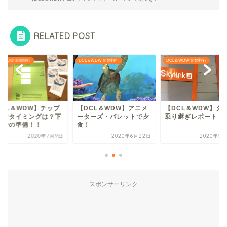
RELATED POST
L＆WDW 新婚旅行
DCL＆WDW 新婚旅行
DCL＆WDW 新婚旅行
DCL＆WDW】チップ
【DCL＆WDW】アニメ
【DCL＆WDW】ダ
渡すタイミングは？下
ーターズ・パレットで夕
乗り継ぎレポート
までの準備！！
食！
2020年7月9日
2020年6月22日
2020年5月
スポンサーリンク