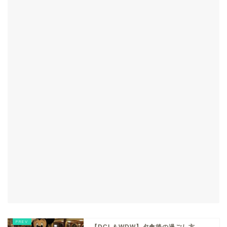
【DCL＆WDW】夕食後の過ごし方