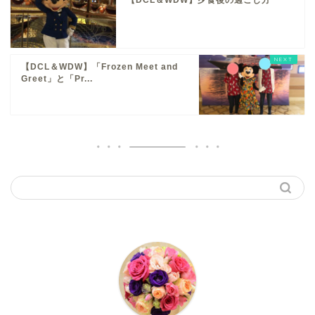
【DCL＆WDW】「Frozen Meet and
Greet」と「Pr...