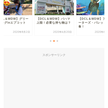
DCL＆WDW】グリー
【DCL＆WDW】バハマ
【DCL＆WDW】ア
ィングinエプコット
上陸！必要な持ち物は？
ーターズ・パレット
食！
2020年8月2日
2020年6月20日
2020年6月
スポンサーリンク