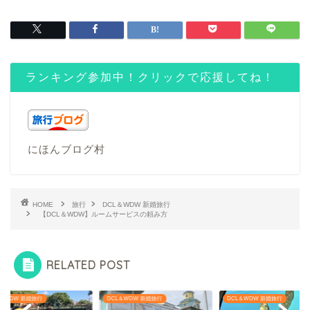
ランキング参加中！クリックで応援してね！
にほんブログ村
HOME
旅行
DCL＆WDW 新婚旅行
【DCL＆WDW】ルームサービスの頼み方
RELATED POST
L＆WDW 新婚旅行
DCL＆WDW 新婚旅行
DCL＆WDW 新婚旅行