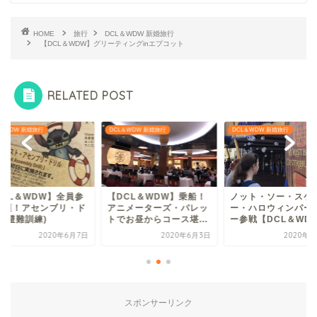
HOME
旅行
DCL＆WDW 新婚旅行
【DCL＆WDW】グリーティングinエプコット
RELATED POST
L＆WDW 新婚旅行
DCL＆WDW 新婚旅行
DCL＆WDW 新婚旅行
DCL＆WDW】乗船！
ノット・ソー・スケアリ
【DCL＆WDW】全
ニメーターズ・パレッ
ー・ハロウィンパーティ
加必須！アセンブリ
でお昼からコース堪...
ー参戦【DCL＆WDW...
リル(避難訓練)
2020年6月3日
2020年9月8日
2020年6
スポンサーリンク