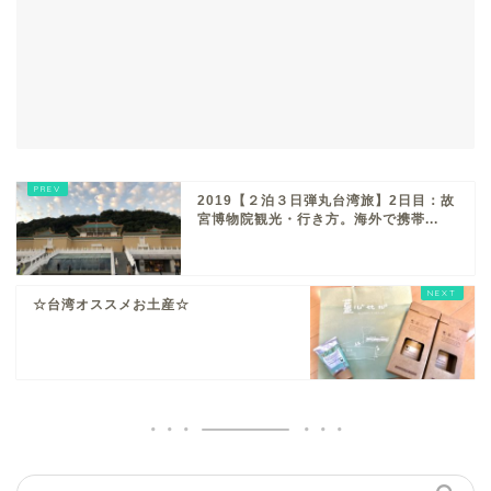
2019【２泊３日弾丸台湾旅】2日目：故
宮博物院観光・行き方。海外で携帯...
☆台湾オススメお土産☆