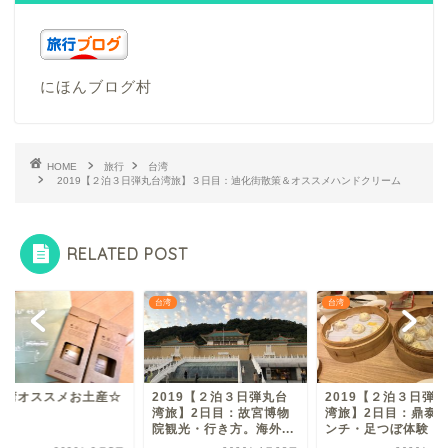
にほんブログ村
HOME
旅行
台湾
2019【２泊３日弾丸台湾旅】３日目：迪化街散策＆オススメハンドクリーム
RELATED POST
台湾
台湾
台湾
お土産☆
2019【２泊３日弾丸台
2019【２泊３日弾丸台
☆台
湾旅】2日目：故宮博物
湾旅】2日目：鼎泰豊ラ
院観光・行き方。海外...
ンチ・足つぼ体験・永...