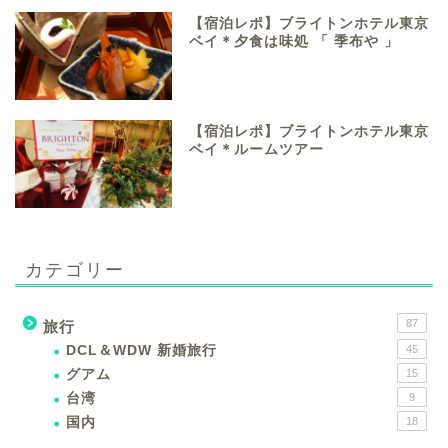
【宿泊レポ】ブライトンホテル東京
ベイ＊夕食は味処 「 季布や 」
【宿泊レポ】ブライトンホテル東京
ベイ＊ルームツアー
カテゴリー
87
旅行
DCL＆WDW 新婚旅行
45
グアム
15
台湾
9
国内
18