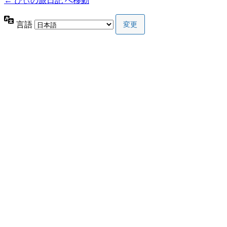
← ぴぃの旅日記 へ移動
言語